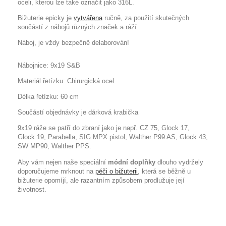
oceli, kterou lze také označit jako 316L.
Bižuterie epicky je
vytvářena
ručně, za použití skutečných
součástí z nábojů různých značek a ráží.
Náboj, je vždy bezpečně delaborován!
Nábojnice: 9x19 S&B
Materiál řetízku: Chirurgická ocel
Délka řetízku: 60 cm
Součástí objednávky je dárková krabička
9x19 ráže se patří do zbraní jako je např. CZ 75, Glock 17,
Glock 19, Parabella, SIG MPX pistol, Walther P99 AS, Glock 43,
SW MP90, Walther PPS.
Aby vám nejen naše speciální
módní doplňky
dlouho vydržely
doporučujeme mrknout na
péči o bižuterii
, která se běžně u
bižuterie opomíjí, ale razantním způsobem prodlužuje její
životnost.