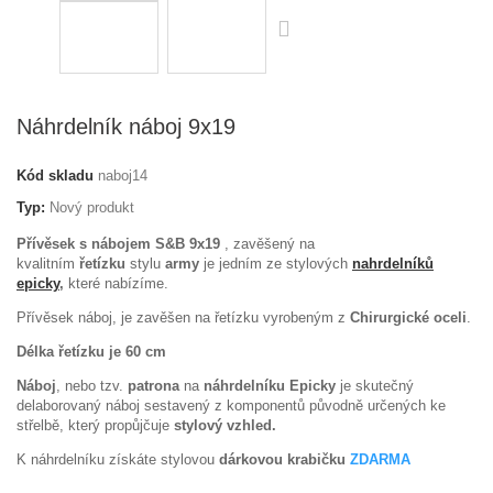
Náhrdelník náboj 9x19
Kód skladu
naboj14
Typ:
Nový produkt
Přívěsek s nábojem S&B 9x19
, zavěšený na
kvalitním
řetízku
stylu
army
je jedním ze stylových
nahrdelníků
epicky
,
které nabízíme.
Přívěsek náboj, je zavěšen na řetízku vyrobeným z
Chirurgické oceli
.
Délka řetízku je 60 cm
Náboj
, nebo tzv.
patrona
na
náhrdelníku
Epicky
je skutečný
delaborovaný náboj sestavený z komponentů původně určených ke
střelbě, který propůjčuje
stylový vzhled.
K náhrdelníku získáte stylovou
dárkovou krabičku
ZDARMA